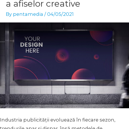
a afiselor creative
By
pentamedia
/
04/05/2021
Industria publicității evoluează în fiecare sezon,
trendurile apar și dispar, însă metodele de