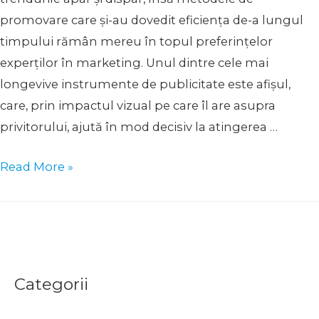
promovare care și-au dovedit eficiența de-a lungul
timpului rămân mereu în topul preferințelor
experților în marketing. Unul dintre cele mai
longevive instrumente de publicitate este afișul,
care, prin impactul vizual pe care îl are asupra
privitorului, ajută în mod decisiv la atingerea …
Afisul
Read More »
publicitar
–
tipuri,
modele
si
Categorii
idei
de