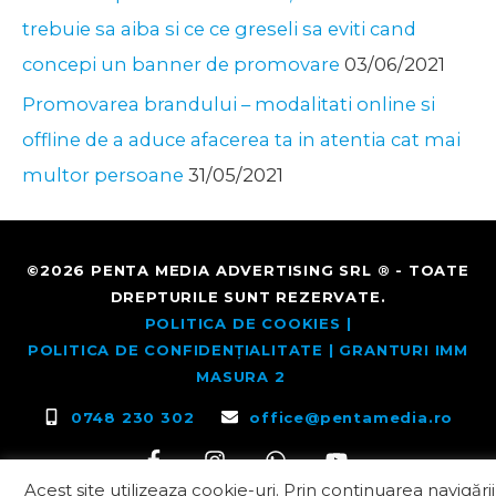
trebuie sa aiba si ce ce greseli sa eviti cand
concepi un banner de promovare
03/06/2021
Promovarea brandului – modalitati online si
offline de a aduce afacerea ta in atentia cat mai
multor persoane
31/05/2021
©2026
PENTA MEDIA
ADVERTISING SRL ® - TOATE
DREPTURILE SUNT REZERVATE.
POLITICA DE COOKIES |
POLITICA DE CONFIDENȚIALITATE
| GRANTURI IMM
MASURA 2
0748 230 302
office@pentamedia.ro
Acest site utilizeaza cookie-uri. Prin continuarea navigării