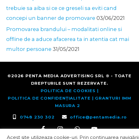
trebuie sa aiba si ce ce greseli sa eviti cand
concepi un banner de promovare
03/06/2021
Promovarea brandului – modalitati online si
offline de a aduce afacerea ta in atentia cat mai
multor persoane
31/05/2021
©2026
PENTA MEDIA
ADVERTISING SRL ® - TOATE
DREPTURILE SUNT REZERVATE.
POLITICA DE COOKIES |
POLITICA DE CONFIDENȚIALITATE
| GRANTURI IMM
MASURA 2
0748 230 302
office@pentamedia.ro
Acest site utilizeaza cookie-uri. Prin continuarea navigării