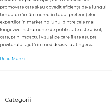
promovare care și-au dovedit eficiența de-a lungul
timpului rămân mereu în topul preferințelor
experților în marketing. Unul dintre cele mai
longevive instrumente de publicitate este afișul,
care, prin impactul vizual pe care îl are asupra
privitorului, ajută în mod decisiv la atingerea …
Afisul
Read More »
publicitar
–
tipuri,
modele
si
Categorii
idei
de