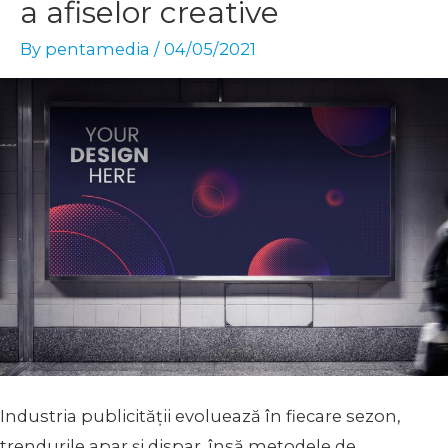
a afiselor creative
By
pentamedia
/
04/05/2021
Industria publicității evoluează în fiecare sezon,
trendurile apar și dispar, însă metodele de